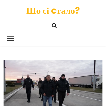
Шо сі cтало?