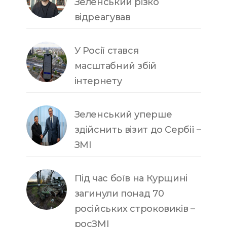
Зеленський різко
відреагував
У Росії стався
масштабний збій
інтернету
Зеленський уперше
здійснить візит до Сербії –
ЗМІ
Під час боїв на Курщині
загинули понад 70
російських строковиків –
росЗМІ