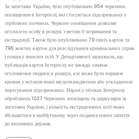
За запитами України, було опубліковано 954 червоних
оповіщення в Інтерполі, які стосуються підозрюваних у
серйозних злочинах. Червоне оповіщення дозволяє
оголосити особу в розшук з метою її затримання та
екстрадиції. Також було опубліковано 79 синіх карток та
796 жовтих карток для розслідування кримінальних справ
і пошуку зниклих осіб. У Департаменті зауважили, що
публікація карток Інтерполу не завжди означає
оголошення людини в розшук, але може бути першим
кроком у встановленні місцезнаходження або ускладненні
пересування підозрюваних. Наразі у обліках Інтерполу
обробляють 1037 Червоних оповіщень та циркулярів за
запитами України, і кількість екстрадованих осіб може
збільшитися в майбутньому через подання нових запитів
до іноземних держав.