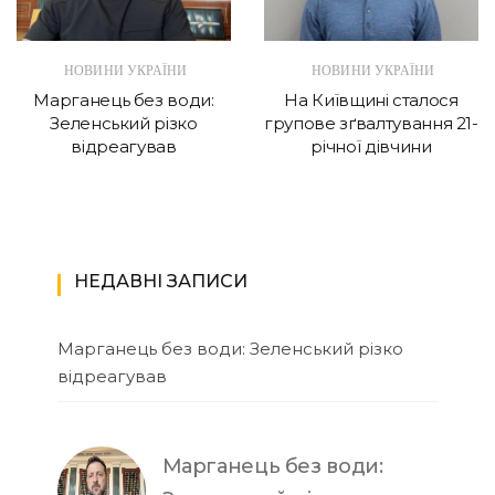
НОВИНИ УКРАЇНИ
НОВИНИ УКРАЇНИ
Марганець без води:
На Київщині сталося
Зеленський різко
групове зґвалтування 21-
відреагував
річної дівчини
НЕДАВНІ ЗАПИСИ
Марганець без води: Зеленський різко
відреагував
Марганець без води: