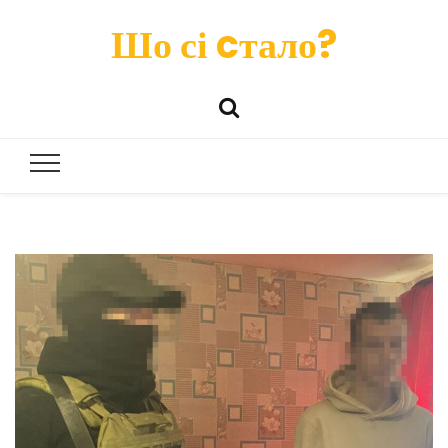
Шо сі cтало?