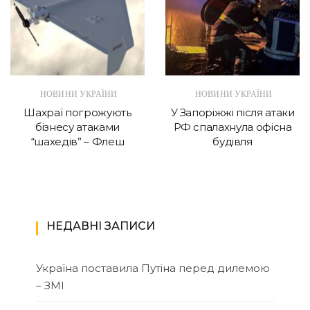
НОВИНИ УКРАЇНИ
НОВИНИ УКРАЇНИ
Шахраї погрожують
У Запоріжжі після атаки
бізнесу атаками
РФ спалахнула офісна
“шахедів” – Флеш
будівля
НЕДАВНІ ЗАПИСИ
Україна поставила Путіна перед дилемою
– ЗМІ