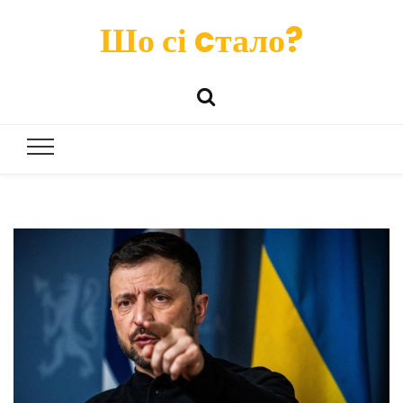
Шо сі cтало?