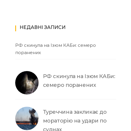
НЕДАВНІ ЗАПИСИ
РФ скинула на Ізюм КАБи: семеро
поранених
РФ скинула на Ізюм КАБи:
семеро поранених
Туреччина закликає до
мораторію на удари по
суднах