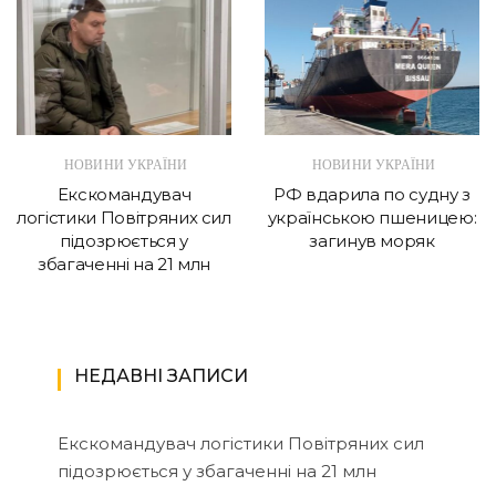
НОВИНИ УКРАЇНИ
НОВИНИ УКРАЇНИ
Екскомандувач
РФ вдарила по судну з
логістики Повітряних сил
українською пшеницею:
підозрюється у
загинув моряк
збагаченні на 21 млн
НЕДАВНІ ЗАПИСИ
Екскомандувач логістики Повітряних сил
підозрюється у збагаченні на 21 млн