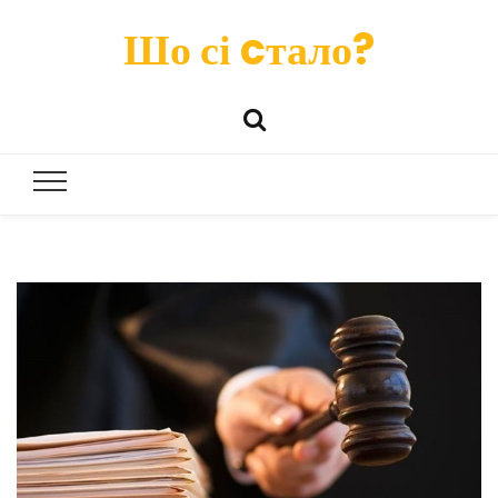
Шо сі cтало?