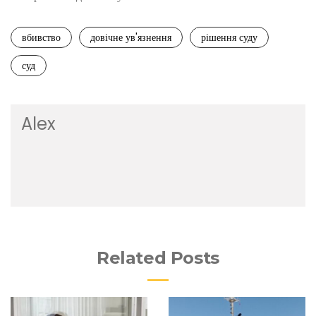
вбивство
довічне ув'язнення
рішення суду
суд
Alex
Related Posts