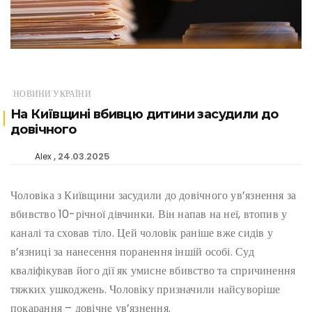
НОВИНИ УКРАЇНИ
На Київщині вбивцю дитини засудили до
довічного
24.03.2025
Alex
Чоловіка з Київщини засудили до довічного ув’язнення за
вбивство 10-річної дівчинки. Він напав на неї, втопив у
каналі та сховав тіло. Цей чоловік раніше вже сидів у
в’язниці за нанесення поранення іншій особі. Суд
кваліфікував його дії як умисне вбивство та спричинення
тяжких ушкоджень. Чоловіку призначили найсуворіше
покарання – довічне ув’язнення.