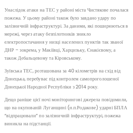
Унаслідок атаки на ТЕС у районі міста Чистякове почалася
пожежа. У цьому районі також було завдано удару по
залізничній інфраструктурі. За даними, які поширюються в
мережі, через атаку безпілотників зникло
електропостачання у низці населених пунктів так званої
ДНР – зокрема, у Макіївці, Харцизьку, Єнакієвому, а
також Дебальцевому та Кіровському.
Зуївська ТЕС, розташована за 40 кілометрів на схід від
Донецька, перебуває під контролем самопроголошеної
Донецької Народної Республіки з 2014 року.
Дещо раніше цієї ночі моніторингові джерела повідомили,
що на окупованій Луганщині (н.п.Родакове) ударні БПЛА
“відпрацювали” по залізничній інфраструктурі, пожежа
виникла на підстанції.