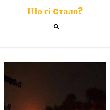
Шо сі cтало?