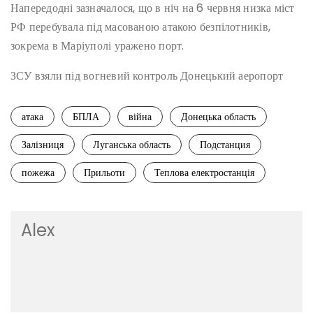
Напередодні зазначалося, що в ніч на 6 червня низка міст
РФ перебувала під масованою атакою безпілотників,
зокрема в Маріуполі уражено порт.
ЗСУ взяли під вогневий контроль Донецький аеропорт
атака
БПЛА
війна
Донецька область
Залізниця
Луганська область
Подстанция
пожежа
Прильоти
Теплова електростанція
Alex