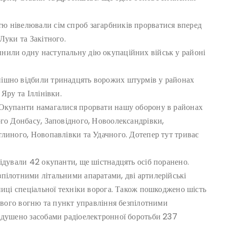
ю нівелювали сім спроб загарбників прорватися вперед
Луки та Закітного.
нили одну наступальну дію окупаційних військ у районі
ішно відбили тринадцять ворожих штурмів у районах
Яру та Іллінівки.
 Окупанти намагалися прорвати нашу оборону в районах
ого Донбасу, Заповідного, Новоолександрівки,
тлиного, Новопавлівки та Удачного. Дотепер тут триває
ідували 42 окупанти, ще шістнадцять осіб поранено.
пілотними літальними апаратами, дві артилерійські
ниці спеціальної техніки ворога. Також пошкоджено шість
пового вогню та пункт управління безпілотними
идушено засобами радіоелектронної боротьби 237