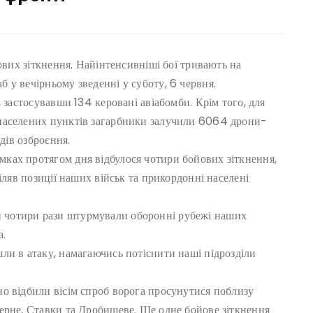
ових зіткнення. Найінтенсивніші бої тривають на
 у вечірньому зведенні у суботу, 6 червня.
 застосувавши 134 керовані авіабомби. Крім того, для
населених пунктів загарбники залучили 6064 дрони-
дів озброєння.
ках протягом дня відбулося чотири бойових зіткнення,
іляв позиції наших військ та прикордонні населені
 чотири рази штурмували оборонні рубежі наших
а.
ли в атаку, намагаючись потіснити наші підрозділи
о відбили вісім спроб ворога просунутися поблизу
ерне, Ставки та Дробишеве. Ще одне бойове зіткнення