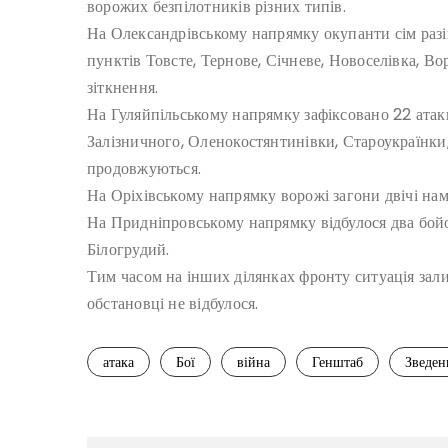
ворожих безпілотників різних типів.
На Олександрівському напрямку окупанти сім разі
пунктів Товсте, Тернове, Січневе, Новоселівка, В
зіткнення.
На Гуляйпільському напрямку зафіксовано 22 атак
Залізничного, Оленокостянтинівки, Староукраїнки,
продовжуються.
На Оріхівському напрямку ворожі загони двічі на
На Придніпровському напрямку відбулося два бойо
Білогрудий.
Тим часом на інших ділянках фронту ситуація зал
обстановці не відбулося.
атака
Бої
війна
Генштаб
Зведен