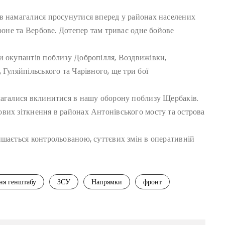
в намагалися просунутися вперед у районах населених
ороне та Вербове. Дотепер там триває одне бойове
и окупантів поблизу Добропілля, Воздвижівки,
 Гуляйпільського та Чарівного, ще три бої
магалися вклинитися в нашу оборону поблизу Щербаків.
вих зіткнення в районах Антонівського мосту та острова
ишається контрольованою, суттєвих змін в оперативній
ня генштабу
ЗСУ
Напрямки
фронт