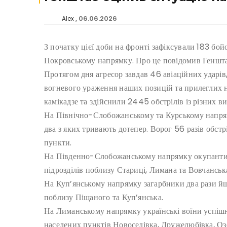
06.06.2026
Alex
З початку цієї доби на фронті зафіксували 183 бой
Покровському напрямку. Про це повідомив Генштаб
Протягом дня агресор завдав 46 авіаційних ударів,
вогневого ураження наших позицій та прилеглих 
камікадзе та здійснили 2445 обстрілів із різних ви
На Північно-Слобожанському та Курському напрям
два з яких тривають дотепер. Ворог 56 разів обстр
пункти.
На Південно-Слобожанському напрямку окупанти
підрозділів поблизу Стариці, Лимана та Вовчанськ
На Куп’янському напрямку загарбники два рази йш
поблизу Піщаного та Куп’янська.
На Лиманському напрямку українські воїни успішн
населених пунктів Новоселівка, Дружелюбівка, Оз