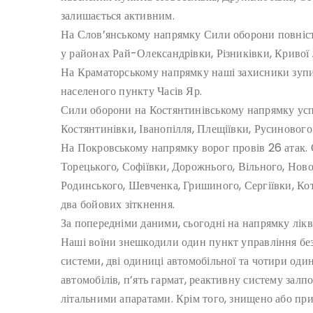
залишається активним.
На Слов’янському напрямку Сили оборони повніст
у районах Рай-Олександрівки, Різниківки, Кривої 
На Краматорському напрямку наші захисники зупи
населеного пункту Часів Яр.
Сили оборони на Костянтинівському напрямку усп
Костянтинівки, Іванопілля, Плещіївки, Русинового 
На Покровському напрямку ворог провів 26 атак.
Торецького, Софіївки, Дорожнього, Вільного, Нов
Родинського, Шевченка, Гришиного, Сергіївки, Ко
два бойових зіткнення.
За попередніми даними, сьогодні на напрямку лікв
Наші воїни знешкодили один пункт управління без
системи, дві одиниці автомобільної та чотири оди
автомобілів, п’ять гармат, реактивну систему зал
літальними апаратами. Крім того, знищено або пр