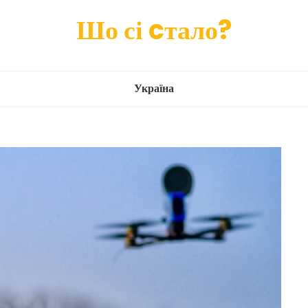
Шо сі cтало?
Україна