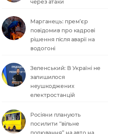
через атаки
Марганець: прем’єр
повідомив про кадрові
рішення після аварії на
водогоні
Зеленський: В Україні не
залишилося
неушкоджених
електростанцій
Росіяни планують
посилити “вільне
полювання” на авто на