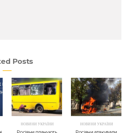
ted Posts
НОВИНИ УКРАЇНИ
НОВИНИ УКРАЇНИ
і
Росіяни планують
Росіяни атакували