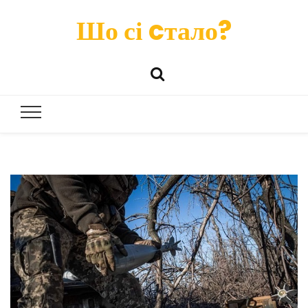
Шо сі cтало?