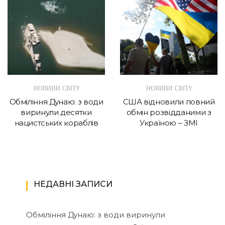
НОВИНИ СВІТУ
НОВИНИ СВІТУ
Обміління Дунаю: з води
США відновили повний
виринули десятки
обмін розвідданими з
нацистських кораблів
Україною – ЗМІ
НЕДАВНІ ЗАПИСИ
Обміління Дунаю: з води виринули