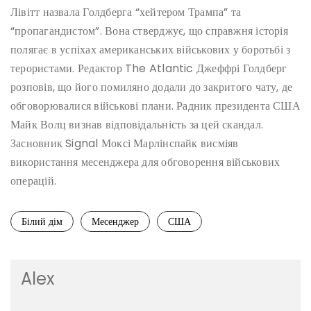
Лівітт назвала Голдберга “хейтером Трампа” та
“пропагандистом”. Вона стверджує, що справжня історія
полягає в успіхах американських військових у боротьбі з
терористами. Редактор The Atlantic Джеффрі Голдберг
розповів, що його помиляно додали до закритого чату, де
обговорювалися військові плани. Радник президента США
Майк Волц визнав відповідальність за цей скандал.
Засновник Signal Моксі Марлінспайк висміяв
використання месенджера для обговорення військових
операцій.
Білий дім
Месенджер
США
Alex