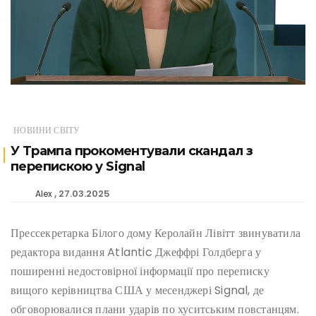
НОВИНИ СВІТУ
У Трампа прокоментували скандал з
перепискою у Signal
27.03.2025
Alex
Прессекретарка Білого дому Керолайн Лівітт звинуватила
редактора видання Atlantic Джеффрі Голдберга у
поширенні недостовірної інформації про переписку
вищого керівництва США у месенджері Signal, де
обговорювалися плани ударів по хуситським повстанцям.