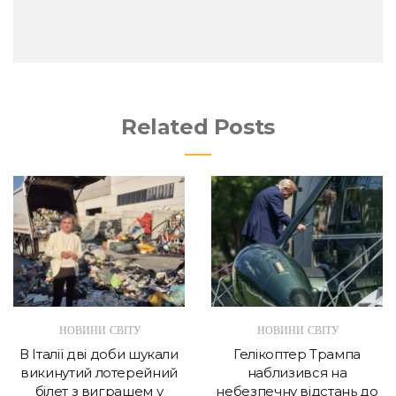
Related Posts
НОВИНИ СВІТУ
НОВИНИ СВІТУ
В Італії дві доби шукали
Гелікоптер Трампа
викинутий лотерейний
наблизився на
білет з виграшем у
небезпечну відстань до