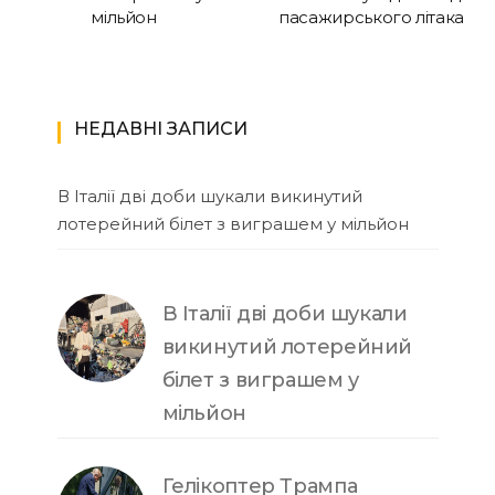
мільйон
пасажирського літака
НЕДАВНІ ЗАПИСИ
В Італії дві доби шукали викинутий
лотерейний білет з виграшем у мільйон
В Італії дві доби шукали
викинутий лотерейний
білет з виграшем у
мільйон
Гелікоптер Трампа