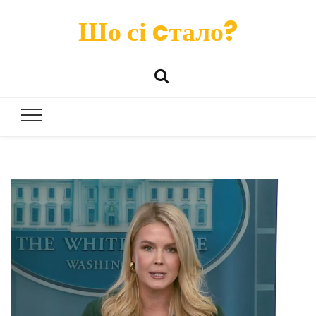
Шо сі cтало?