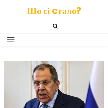
Шо сі cтало?