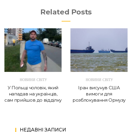
Related Posts
НОВИНИ СВІТУ
НОВИНИ СВІТУ
У Польщі чоловік, який
Іран висунув США
нападав на українців,
вимоги для
сам прийшов до відділку
розблокування Ормузу
НЕДАВНІ ЗАПИСИ