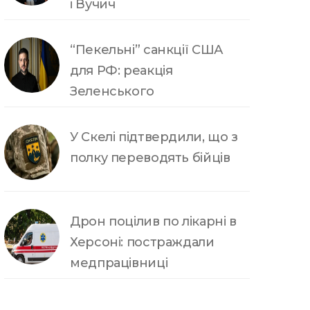
і Вучич
“Пекельні” санкції США
для РФ: реакція
Зеленського
У Скелі підтвердили, що з
полку переводять бійців
Дрон поцілив по лікарні в
Херсоні: постраждали
медпрацівниці