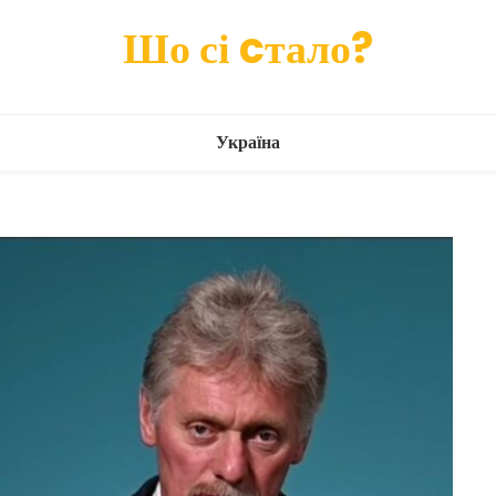
Шо сі cтало?
Україна