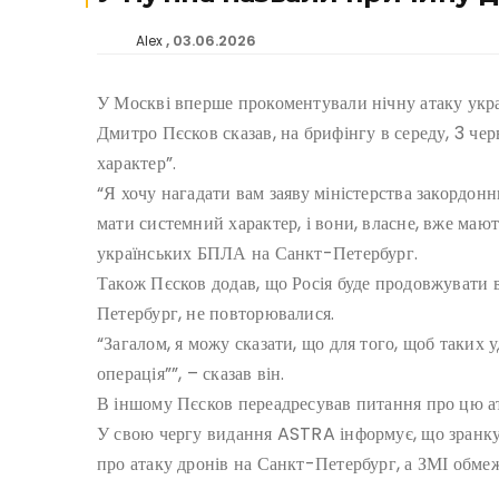
03.06.2026
Alex
У Москві вперше прокоментували нічну атаку укр
Дмитро Пєсков сказав, на брифінгу в середу, 3 чер
характер”.
“Я хочу нагадати вам заяву міністерства закордонни
мати системний характер, і вони, власне, вже маю
українських БПЛА на Санкт-Петербург.
Також Пєсков додав, що Росія буде продовжувати 
Петербург, не повторювалися.
“Загалом, я можу сказати, що для того, щоб таких у
операція””, – сказав він.
В іншому Пєсков переадресував питання про цю ат
У свою чергу видання ASTRA інформує, що зранку р
про атаку дронів на Санкт-Петербург, а ЗМІ обме