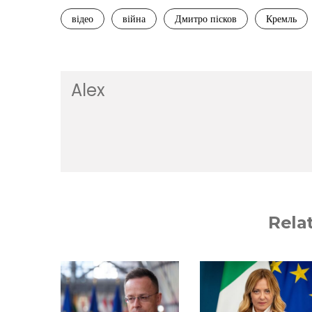
відео
війна
Дмитро пісков
Кремль
Alex
Rela