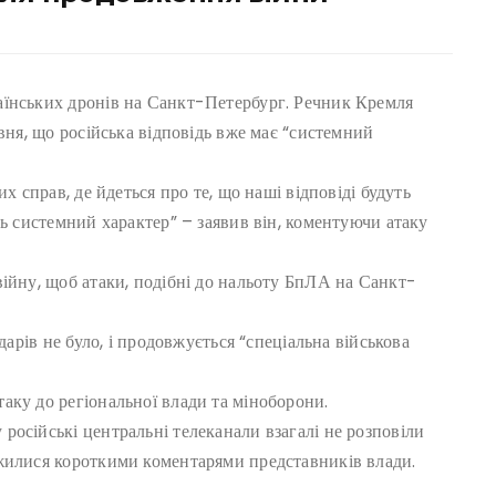
аїнських дронів на Санкт-Петербург. Речник Кремля
вня, що російська відповідь вже має “системний
х справ, де йдеться про те, що наші відповіді будуть
ть системний характер” – заявив він, коментуючи атаку
війну, щоб атаки, подібні до нальоту БпЛА на Санкт-
дарів не було, і продовжується “спеціальна військова
аку до регіональної влади та міноборони.
осійські центральні телеканали взагалі не розповіли
жилися короткими коментарями представників влади.