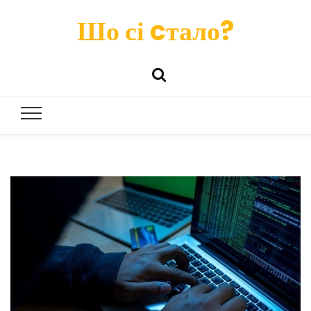
Шо сі cтало?