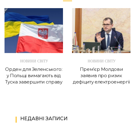
НОВИНИ СВІТУ
НОВИНИ СВІТУ
Орден для Зеленського:
Прем’єр Молдови
у Польщі вимагають від
заявив про ризик
Туска завершити справу
дефіциту електроенергії
НЕДАВНІ ЗАПИСИ