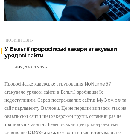
НОВИНИ СВІТУ
У Бельгії проросійські хакери атакували
урядові сайти
24.03.2025
Alex
Проросійське хакерське угруповання NoName57
атакувало урядові сайти в Бельгії, зробивши їх
недоступними. Серед постраждалих сайтів MyGov.be та
сайт парламенту Валлонії. Це не перший випадок атак на
бельгійські сайти цієї хакерської групи, останній раз це
трапилося в жовтні. Бельгійський центр кібербезпеки
заявив, що DDoS-атака, яку вони використовували, не