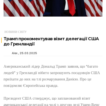
НОВИНИ СВІТУ
Трамп прокоментував візит делегації США
до Гренландії
25.03.2025
Alex
Американський лідер Дональд Трамп заявив, що “багато
людей” у Гренландії нібито запрошують посадовців США
приїхати до них на тлі розчарування Данією. Про це
повідомляє Європейська правда.
Президент США стверджує, що запланований візит
американської делегації на чолі з другою леді Ушею Венс