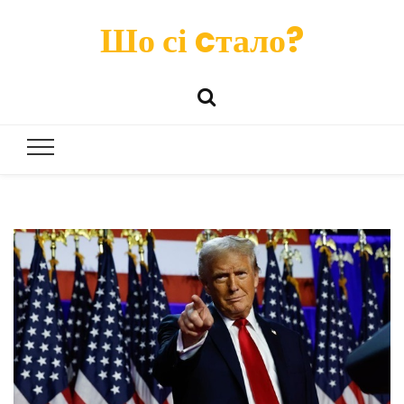
Шо сі cтало?