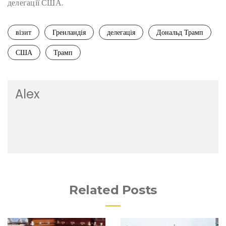
делегації США.
візит
Гренландія
делегація
Дональд Трамп
США
Трамп
Alex
Related Posts