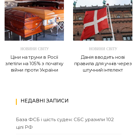
НОВИНИ СВІТУ
НОВИНИ СВІТУ
Ціни на труни в Росії
Данія вводить нові
злетіли на 105% з початку
правила для учнів через
війни проти України
штучний інтелект
НЕДАВНІ ЗАПИСИ
База ФСБ і шість суден: СБС уразили 102
цілі РФ