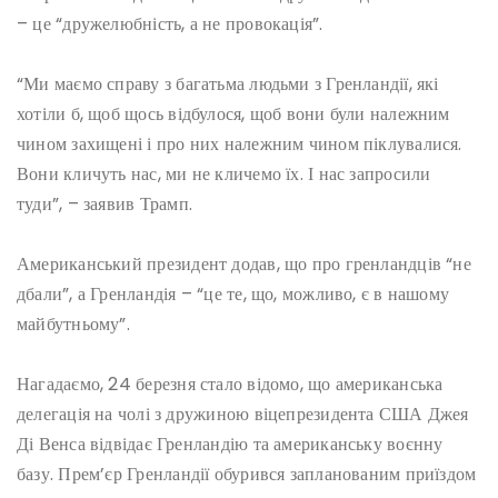
– це “дружелюбність, а не провокація”.
“Ми маємо справу з багатьма людьми з Гренландії, які
хотіли б, щоб щось відбулося, щоб вони були належним
чином захищені і про них належним чином піклувалися.
Вони кличуть нас, ми не кличемо їх. І нас запросили
туди”, – заявив Трамп.
Американський президент додав, що про гренландців “не
дбали”, а Гренландія – “це те, що, можливо, є в нашому
майбутньому”.
Нагадаємо, 24 березня стало відомо, що американська
делегація на чолі з дружиною віцепрезидента США Джея
Ді Венса відвідає Гренландію та американську воєнну
базу. Прем’єр Гренландії обурився запланованим приїздом