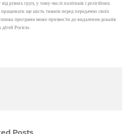
д різних груп, у тому числі політиків і релігійних
е працювати ще шість тижнів перед передачею своїх
упинка програми може призвести до видалення доказів
 дітей Росією.
ted Posts