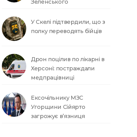
Зеленського
У Скелі підтвердили, що з
полку переводять бійців
Дрон поцілив по лікарні в
Херсоні: постраждали
медпрацівниці
Ексочільнику МЗС
Угорщини Сійярто
загрожує в’язниця