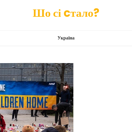
Шо сі cтало?
Україна