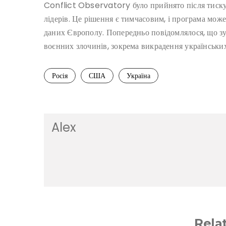
Conflict Observatory було прийнято після тиску ві
лідерів. Це рішення є тимчасовим, і програма мож
даних Європолу. Попередньо повідомлялося, що з
воєнних злочинів, зокрема викрадення українських
Росія
США
Україна
Alex
Rela