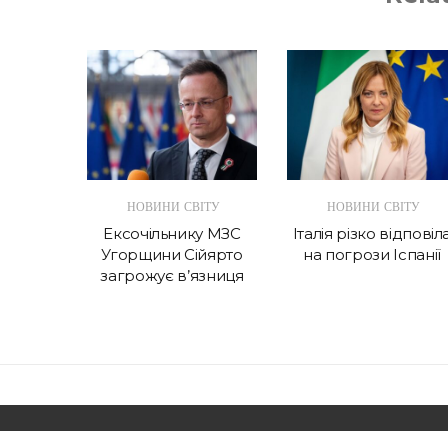
ІТУ
НОВИНИ СВІТУ
НОВИНИ СВІТУ
пинив
Ексочільнику МЗС
Італія різко відповіл
ального
Угорщини Сійярто
на погрози Іспанії
мпа
загрожує в’язниця