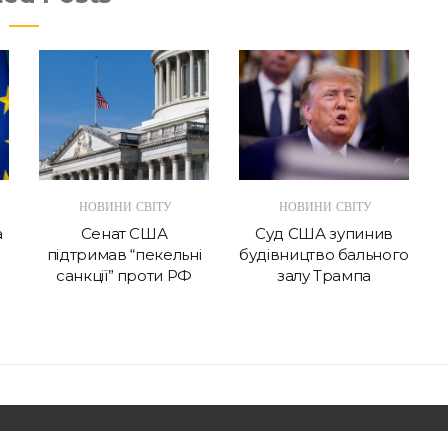
НОВИНИ СВІТУ
НОВИНИ СВІТУ
а
Сенат США
Суд США зупинив
підтримав “пекельні
будівництво бального
санкції” проти РФ
залу Трампа
Copyright. Шо сі cтало? | Wishful Blog by
Wishfulthemes