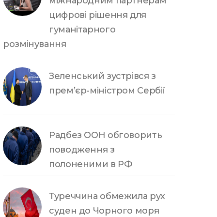
міжнародним партнерам
цифрові рішення для
гуманітарного
розмінування
Зеленський зустрівся з
прем’єр-міністром Сербії
Радбез ООН обговорить
поводження з
полоненими в РФ
Туреччина обмежила рух
суден до Чорного моря