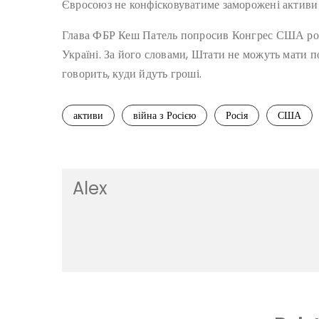
Євросоюз не конфісковуватиме заморожені активи 
Глава ФБР Кеш Патель попросив Конгрес США розс
Україні. За його словами, Штати не можуть мати п
говорить, куди йдуть гроші.
активи
війна з Росією
Росія
США
Alex