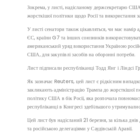
Зокрема, у листі, надісланому держсекретарю США
жорсткішої політики щодо Росії та використання з
У листі сенатори також цікавляться, чи має намір 
ЄС, країни G7 та інших союзників використовувати
американський уряд використання Україною росій
США, для закупівлі засобів на оборонні потреби.
Лист підписали республіканці Тодд Янг і Ліндсі Г
Як зазначає Reuters, цей лист є рідкісним випадк
закликають адміністрацію Трампа до жорсткішої п
політику США в бік Росії, яка розпочала повномас
республіканці в Конгресі здебільшого утримувалис
Цей лист був надісланий 21 березня, за кілька дн
та російською делегаціями у Саудівській Аравії.