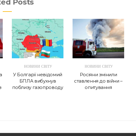
ted Posts
НОВИНИ СВІТУ
НОВИНИ СВІТУ
а
У Болгарії невідомий
Росіяни змінили
БПЛА вибухнув
ставлення до війни –
з
поблизу газопроводу
опитування