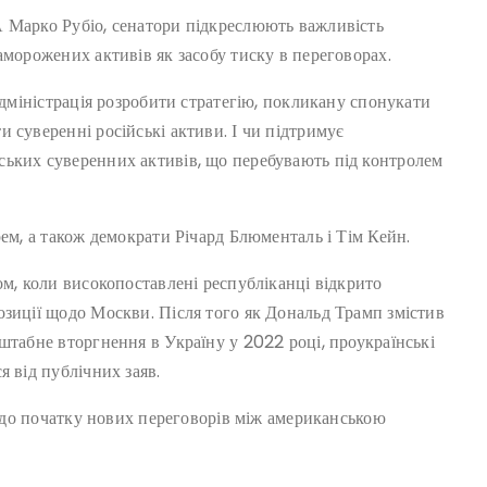
 Марко Рубіо, сенатори підкреслюють важливість
аморожених активів як засобу тиску в переговорах.
адміністрація розробити стратегію, покликану спонукати
 суверенні російські активи. І чи підтримує
ських суверенних активів, що перебувають під контролем
рем, а також демократи Річард Блюменталь і Тім Кейн.
ом, коли високопоставлені республіканці відкрито
озиції щодо Москви. Після того як Дональд Трамп змістив
штабне вторгнення в Україну у 2022 році, проукраїнські
я від публічних заяв.
ів до початку нових переговорів між американською