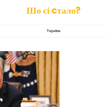
Шо сі cтало?
Україна