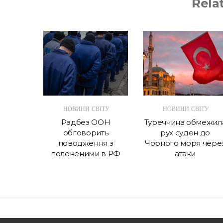
Rela
ІТУ
НОВИНИ СВІТУ
НОВИНИ СВІТУ
інили
Радбез ООН
Туреччина обмежил
війни –
обговорить
рух суден до
ня
поводження з
Чорного моря чере
полоненими в РФ
атаки