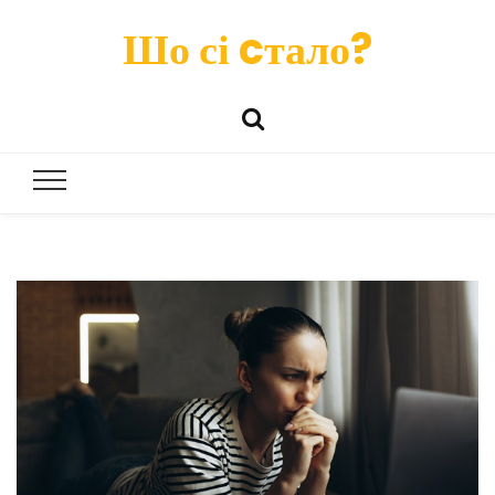
Шо сі cтало?