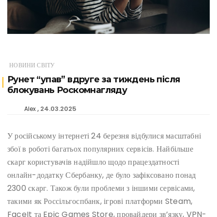
НОВИНИ СВІТУ
Рунет “упав” вдруге за тиждень після
блокувань Роскомнагляду
24.03.2025
Alex
У російському інтернеті 24 березня відбулися масштабні
збої в роботі багатьох популярних сервісів. Найбільше
скарг користувачів надійшло щодо працездатності
онлайн-додатку Сбербанку, де було зафіксовано понад
2300 скарг. Також були проблеми з іншими сервісами,
такими як Россільгоспбанк, ігрові платформи Steam,
FaceIt та Epic Games Store, провайдери зв’язку, VPN-