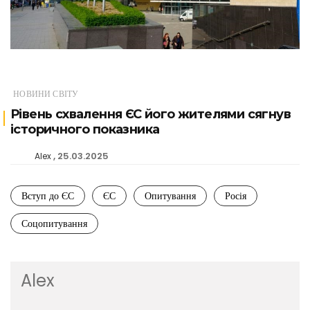
НОВИНИ СВІТУ
Рівень схвалення ЄС його жителями сягнув
історичного показника
25.03.2025
Alex
Вступ до ЄС
ЄС
Опитування
Росія
Соцопитування
Alex