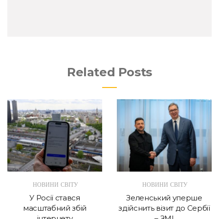
Related Posts
НОВИНИ СВІТУ
НОВИНИ СВІТУ
У Росії стався
Зеленський уперше
масштабний збій
здійснить візит до Сербії
інтернету
– ЗМІ