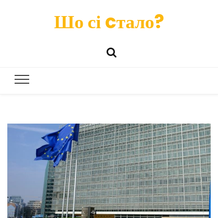
Шо сі cтало?