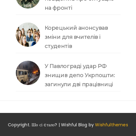
на фронті
Корецький анонсував
зміни для вчителів і
студентів
У Павлограді удар РФ
знищив депо Укрпошти:
загинули дві працівниці
Copyright. Шо сі cтало? | Wishful Blog by
Wishfulthemes