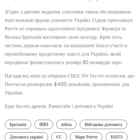
Згідно з даними видання, союзники також обговорювали
інші можливі форми допомоги Україні. Однак пропозиція
Рютте не отримала одностайної підтримки: Франція та
Велика Британія висловили свою незгоду. Крім того,
частина держав наполягає на врахуванні їхньої участі в
європейському кредитному пакеті для України, який
передбачає фінансування в розмірі 90 мільярдів євро.
Нагадаємо, міністр оборони США Піт Гегсет оголосив, що
Пентагон розморозив $400 мільйонів, призначених для
України.
Буде багато дронів. Рамштайн і допомога Україні
Британія
ВВП
війна
Військова допомога
Допомога україні
ЄС
Марк Рютте
НАТО