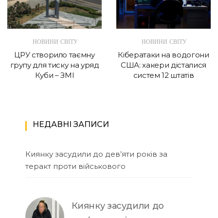
НОВИНИ СВІТУ
НОВИНИ СВІТУ
ЦРУ створило таємну
Кібератаки на водогони
групу для тиску на уряд
США: хакери дісталися
Куби – ЗМІ
систем 12 штатів
НЕДАВНІ ЗАПИСИ
Киянку засудили до дев’яти років за
теракт проти військового
Киянку засудили до