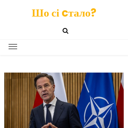
Шо сі cтало?