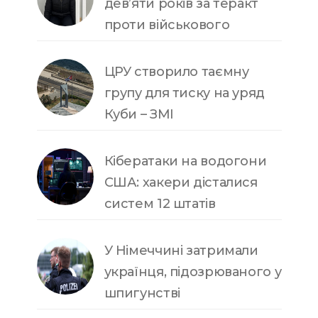
дев’яти років за теракт
проти військового
ЦРУ створило таємну
групу для тиску на уряд
Куби – ЗМІ
Кібератаки на водогони
США: хакери дісталися
систем 12 штатів
У Німеччині затримали
українця, підозрюваного у
шпигунстві