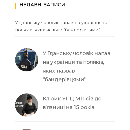
НЕДАВНІ ЗАПИСИ
У Гданську чоловік напав на українця та
поляків, яких назвав “бандерівцями”
У Гданську чоловік напав
на українця та поляків,
яких назвав
“бандерівцями”
Клірик УПЦ МП сів до
в’язниці на 15 років