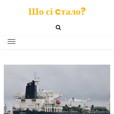
Шо сі cтало?