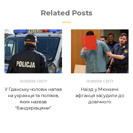
Related Posts
НОВИНИ СВІТУ
НОВИНИ СВІТУ
У Гданську чоловік напав
Наїзд у Мюнхені:
на українця та поляків,
афганця засудили до
яких назвав
довічного
“бандерівцями”