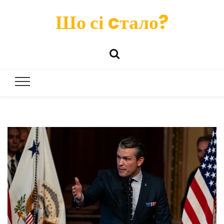
Шо сі cтало?