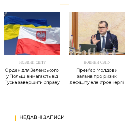
НОВИНИ СВІТУ
НОВИНИ СВІТУ
Орден для Зеленського:
Прем’єр Молдови
у Польщі вимагають від
заявив про ризик
Туска завершити справу
дефіциту електроенергії
НЕДАВНІ ЗАПИСИ