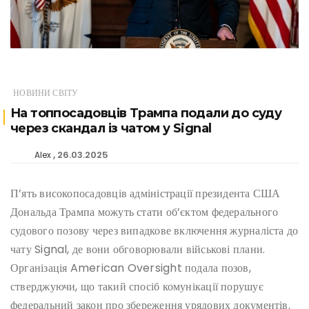
НОВИНИ СВІТУ
На топпосадовців Трампа подали до суду
через скандал із чатом у Signal
26.03.2025
Alex
П’ять високопосадовців адміністрації президента США
Дональда Трампа можуть стати об’єктом федерального
судового позову через випадкове включення журналіста до
чату Signal, де вони обговорювали військові плани.
Організація American Oversight подала позов,
стверджуючи, що такий спосіб комунікації порушує
федеральний закон про збереження урядових документів.