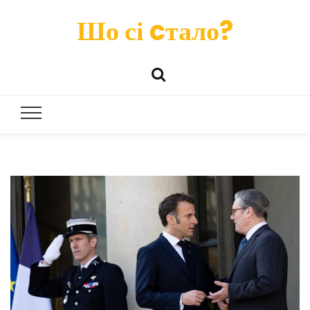
Шо сі cтало?