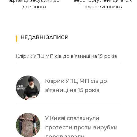
афганця засудили до
аеропорту Лейпцига: ЄК
довічного
чекає висновків
НЕДАВНІ ЗАПИСИ
Клірик УПЦ МП сів до в’язниці на 15 років
Клірик УПЦ МП сів до
в’язниці на 15 років
У Києві спалахнули
протести проти вирубки
дерев заради