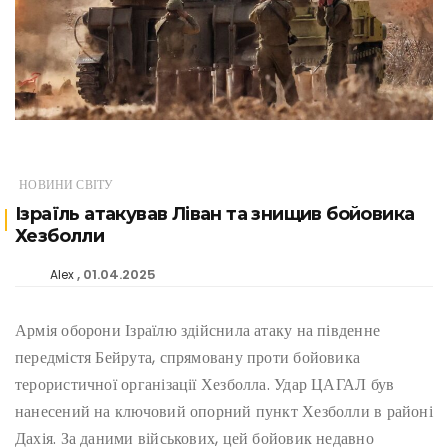
НОВИНИ СВІТУ
Ізраїль атакував Ліван та знищив бойовика
Хезболли
01.04.2025
Alex
Армія оборони Ізраїлю здійснила атаку на південне
передмістя Бейрута, спрямовану проти бойовика
терористичної організації Хезболла. Удар ЦАГАЛ був
нанесений на ключовий опорний пункт Хезболли в районі
Дахія. За даними військових, цей бойовик недавно