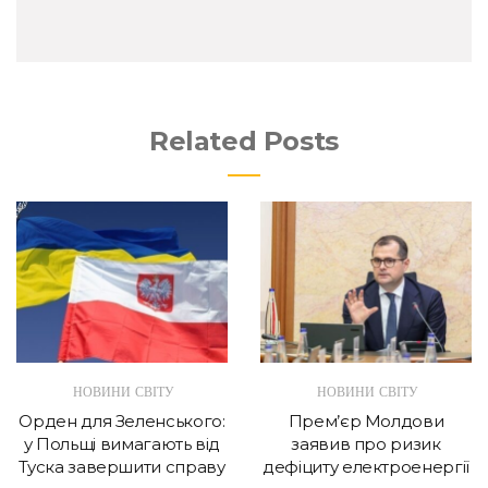
Related Posts
НОВИНИ СВІТУ
НОВИНИ СВІТУ
Орден для Зеленського:
Прем’єр Молдови
у Польщі вимагають від
заявив про ризик
Туска завершити справу
дефіциту електроенергії