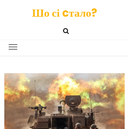
Шо сі cтало?