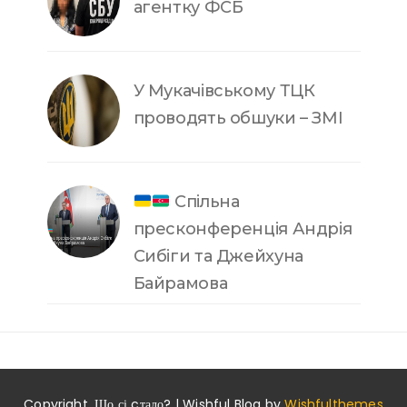
агентку ФСБ
У Мукачівському ТЦК
проводять обшуки – ЗМІ
Спільна
пресконференція Андрія
Сибіги та Джейхуна
Байрамова
Copyright. Шо сі cтало? | Wishful Blog by
Wishfulthemes