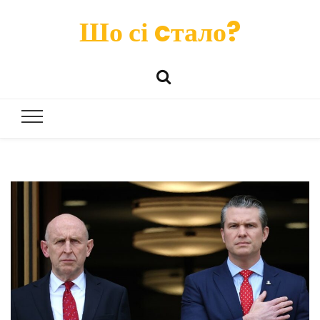
Шо сі cтало?