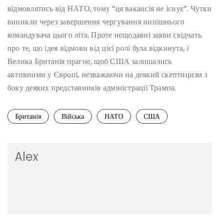
відмовлятись від НАТО, тому “ця вакансія не існує”. Чутки
виникли через завершення чергування нинішнього
командувача цього літа. Проте нещодавні заяви свідчать
про те, що ідея відмови від цієї ролі була відкинута, і
Велика Британія прагне, щоб США залишались
активними у Європі, незважаючи на деякий скептицизм з
боку деяких представників адміністрації Трампа.
Британія
Війська
НАТО
США
Alex