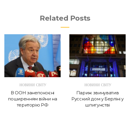
Related Posts
НОВИНИ СВІТУ
НОВИНИ СВІТУ
В ООН занепокоєні
Париж звинуватив
поширенням війни на
Русский дом у Берліні у
територію РФ
шпигунстві