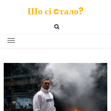
Шо сі cтало?