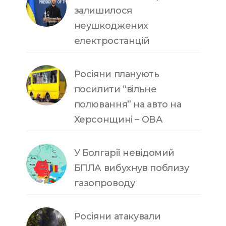
залишилося
неушкоджених
електростанцій
Росіяни планують
посилити “вільне
полювання” на авто на
Херсонщині – ОВА
У Болгарії невідомий
БПЛА вибухнув поблизу
газопроводу
Росіяни атакували