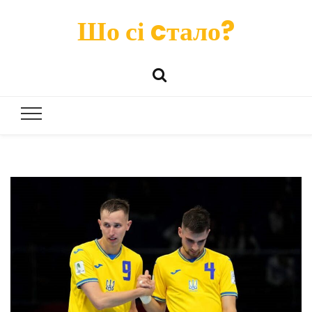
Шо сі cтало?