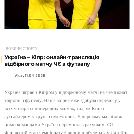
НОВИНИ СПОРТУ
Україна – Кіпр: онлайн-трансляція
відбірного матчу ЧЄ з футзалу
11.04.2025
Alex
Україна зіграє з Кіпром у відбірковому матчі на чемпіонат
Європи з футзалу. Наша збірна вже здобула перемогу у
всіх чотирьох попередніх матчах, тоді як Кіпр є
аутсайдером у групі з нулем очок. У першому матчі між
цими командами Україна перемогла з рахунком 7:0.
Фінальний етап чемпіонату Європи відбудеться у Латвії та