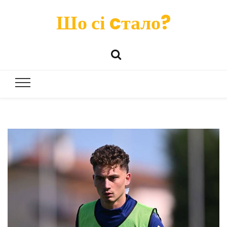
Шо сі cтало?