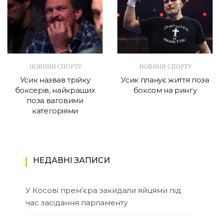
НОВИНИ СПОРТУ
НОВИНИ СПОРТУ
Усик назвав трійку
Усик планує життя поза
боксерів, найкращих
боксом на рингу
поза ваговими
категоріями
НЕДАВНІ ЗАПИСИ
У Косові прем’єра закидали яйцями під
час засідання парламенту