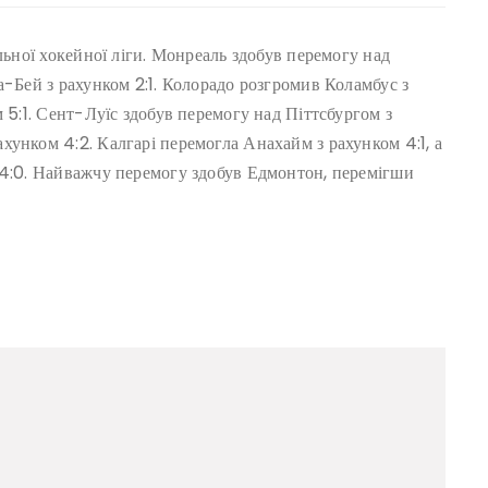
льної хокейної ліги. Монреаль здобув перемогу над
а-Бей з рахунком 2:1. Колорадо розгромив Коламбус з
 5:1. Сент-Луїс здобув перемогу над Піттсбургом з
унком 4:2. Калгарі перемогла Анахайм з рахунком 4:1, а
 4:0. Найважчу перемогу здобув Едмонтон, перемігши