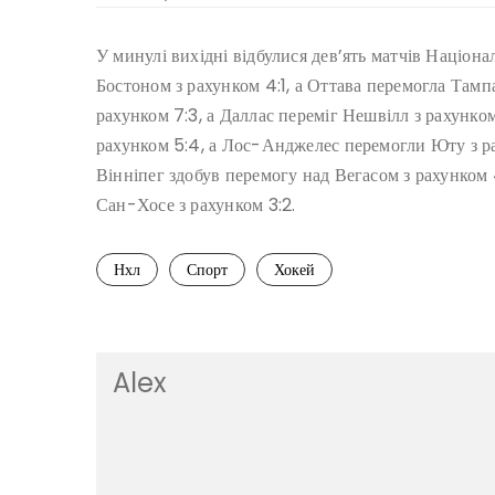
У минулі вихідні відбулися дев’ять матчів Націона
Бостоном з рахунком 4:1, а Оттава перемогла Тамп
рахунком 7:3, а Даллас переміг Нешвілл з рахунком
рахунком 5:4, а Лос-Анджелес перемогли Юту з рах
Вінніпег здобув перемогу над Вегасом з рахунком
Сан-Хосе з рахунком 3:2.
Нхл
Спорт
Хокей
Alex