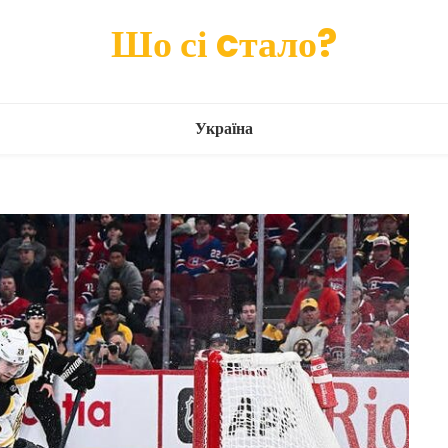
Шо сі cтало?
Україна