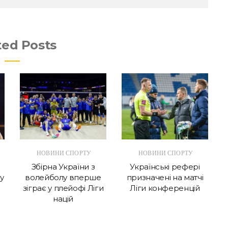
ted Posts
НОВИНИ СПОРТУ
НОВИНИ СПОРТУ
Збірна України з
Українські рефері
у
волейболу вперше
призначені на матчі
зіграє у плейофі Ліги
Ліги конференцій
націй