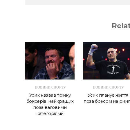
Rela
ОРТУ
НОВИНИ СПОРТУ
НОВИНИ СПОРТУ
рефері
Усик назвав трійку
Усик планує життя
 матчі
боксерів, найкращих
поза боксом на ринг
енцій
поза ваговими
категоріями