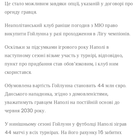
Це стало можливим завдяки опції, указаній у договорі про
оренду гравця.
Неаполітанський клуб раніше погодив з МЮ право
викупити Гойлунна у разі проходження в Лігу чемпіонів.
Оскільки за підсумками ігрового року Наполі в
наступному сезоні візьме участь у турнірі, відповідно,
пункт про придбання став обов’язковим, і клуб ним
скористався.
Обумовлена вартість Гойлунна становить 44 млн євро.
Данського нападника, згідно з домовленістями,
уважатимуть гравцем Наполі на постійній основі до
червня 2030 року.
У нинішньому сезоні Гойлунн у футболці Наполі зіграв
44 матчі у всіх турнірах. На його рахунку 16 забитих