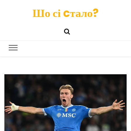
Шо сі cтало?