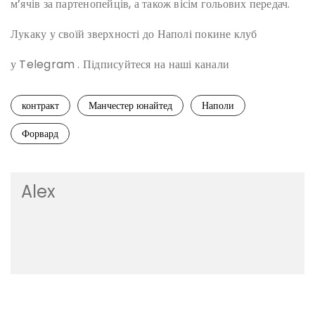
м’ячів за партенопейців, а також вісім гольових передач.
Лукаку у своїй зверхності до Наполі покине клуб
у Telegram . Підписуйтеся на наші канали
контракт
Манчестер юнайтед
Наполи
Форвард
Alex