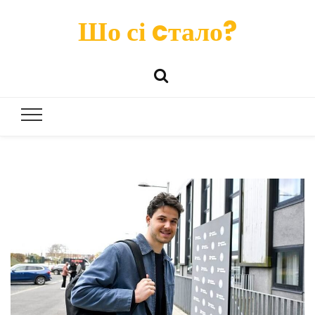
Шо сі cтало?