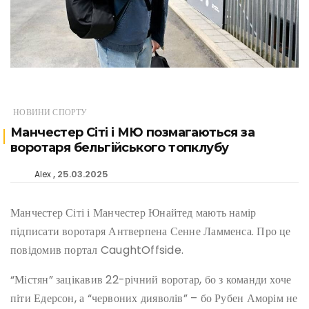
НОВИНИ СПОРТУ
Манчестер Сіті і МЮ позмагаються за
воротаря бельгійського топклубу
25.03.2025
Alex
Манчестер Сіті і Манчестер Юнайтед мають намір
підписати воротаря Антверпена Сенне Ламменса. Про це
повідомив портал CaughtOffside.
“Містян” зацікавив 22-річний воротар, бо з команди хоче
піти Едерсон, а “червоних дияволів” – бо Рубен Аморім не