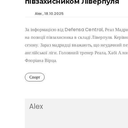
півзахисником Ліверпуля
18.10.2025
Alex
За інформацією від Defensa Central, Реал Мадри
на позиції півзахисника в складі Ліверпуля. Керів
сезону. Зараз мадридці вважають, що неудачний пе
англійської ліги. Головний тренер Реала, Хабі Ал
Флоріана Вірца.
Спорт
Alex