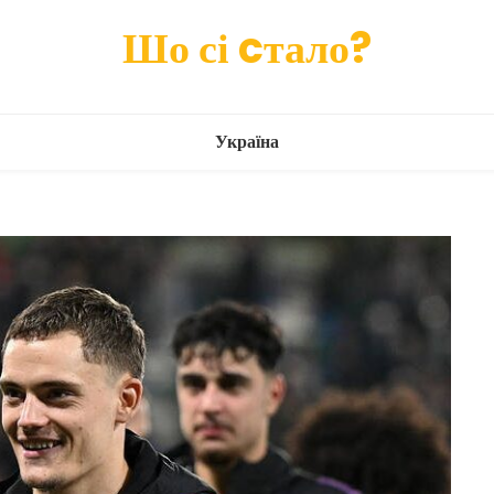
Шо сі cтало?
Україна