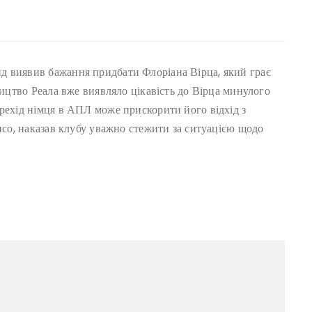
д виявив бажання придбати Флоріана Вірца, який грає
ництво Реала вже виявляло цікавість до Вірца минулого
рехід німця в АПЛ може прискорити його відхід з
онсо, наказав клубу уважно стежити за ситуацією щодо