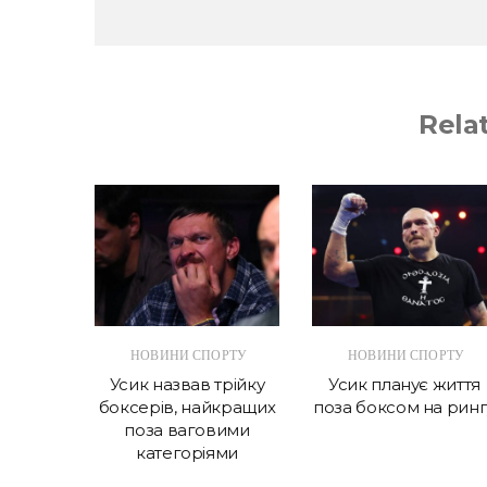
Rela
ОРТУ
НОВИНИ СПОРТУ
НОВИНИ СПОРТУ
рефері
Усик назвав трійку
Усик планує життя
 матчі
боксерів, найкращих
поза боксом на ринг
енцій
поза ваговими
категоріями