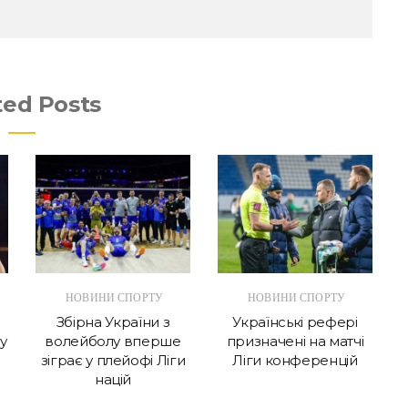
ted Posts
НОВИНИ СПОРТУ
НОВИНИ СПОРТУ
Збірна України з
Українські рефері
у
волейболу вперше
призначені на матчі
зіграє у плейофі Ліги
Ліги конференцій
націй