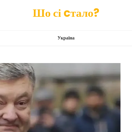
Шо сі cтало?
Україна