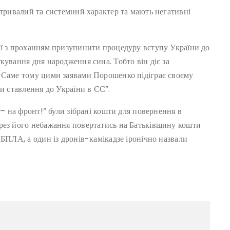
 тривалий та системний характер та мають негативні
ії з проханням призупинити процедуру вступу України до
кування дня народження сина. Тобто він діє за
. Саме тому цими заявами Порошенко підіграє своєму
ти ставлення до України в ЄС”.
 – на фронт!” були зібрані кошти для повернення в
рез його небажання повертатись на Батьківщину кошти
 БПЛА, а один із дронів-камікадзе іронічно назвали