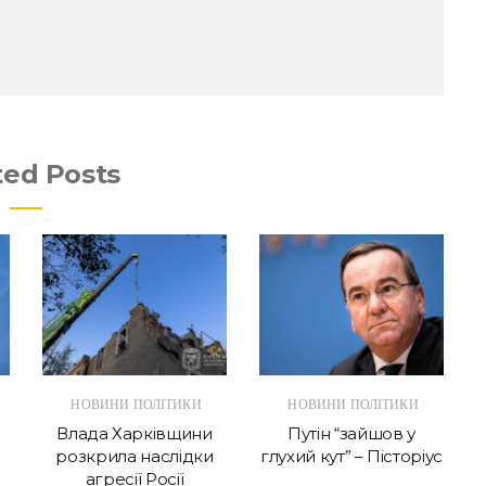
ted Posts
НОВИНИ ПОЛІТИКИ
НОВИНИ ПОЛІТИКИ
и
Влада Харківщини
Путін “зайшов у
розкрила наслідки
глухий кут” – Пісторіус
агресії Росії