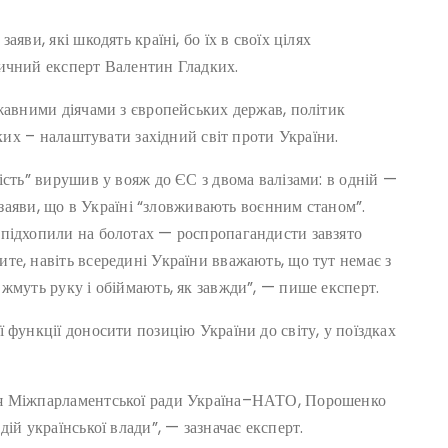
яви, які шкодять країні, бо їх в своїх цілях
тичний експерт Валентин Гладких.
жавними діячами з європейських держав, політик
яких – налаштувати західний світ проти України.
ість” вирушив у вояж до ЄС з двома валізами: в одній —
— заяви, що в Україні “зловживають воєнним станом”.
 підхопили на болотах — роспропагандисти завзято
те, навіть всередині України вважають, що тут немає з
жмуть руку і обіймають, як завжди”, — пише експерт.
 функції доносити позицію України до світу, у поїздках
ня Міжпарламентської ради Україна–НАТО, Порошенко
ій української влади”, — зазначає експерт.