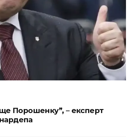
аще Порошенку”, – експерт
 нардепа