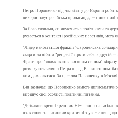
Петро Порошенко під час візиту до Європи робить за
використовує російська пропаганда, — пише полі
За його словами, спілкуючись з політиками та дер
рухається в контексті російських наративів, мета 
“Лідер найбагатшої фракції “Європейська солідарн
скарги на нібито “репресії” проти себе, в другій 
Фрази про “зловживання воєнним станом” відразу
розмахують заявою Петра перед Вашингтоном: бачи
ким домовлятися. За ці слова Порошенку в Москві 
Він зазначає, що Порошенко замість дипломатичної
вирішує свої особисті політичні питання.
“Доїхавши врешті-решт до Німеччини на засідан
взяв слово та висловив критичні зауваження щодо д