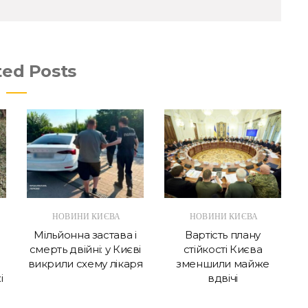
ted Posts
НОВИНИ КИЄВА
НОВИНИ КИЄВА
Мільйонна застава і
Вартість плану
смерть двійні: у Києві
стійкості Києва
викрили схему лікаря
зменшили майже
і
вдвічі