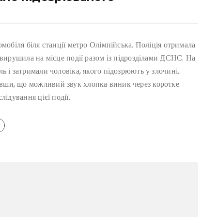
мобіля біля станції метро Олімпійська. Поліція отримала
 вирушила на місце події разом із підрозділами ДСНС. На
ь і затримали чоловіка, якого підозрюють у злочині.
вши, що можливий звук хлопка виник через коротке
лідування цієї події.