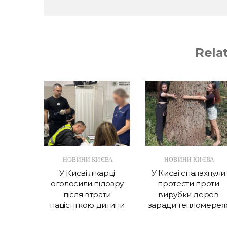
Rela
ЄВА
НОВИНИ КИЄВА
НОВИНИ КИЄВА
лану
У Києві лікарці
У Києві спалахнули
иєва
оголосили підозру
протести проти
майже
після втрати
вирубки дерев
пацієнткою дитини
заради тепломереж