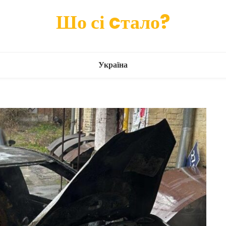
Шо сі cтало?
Україна