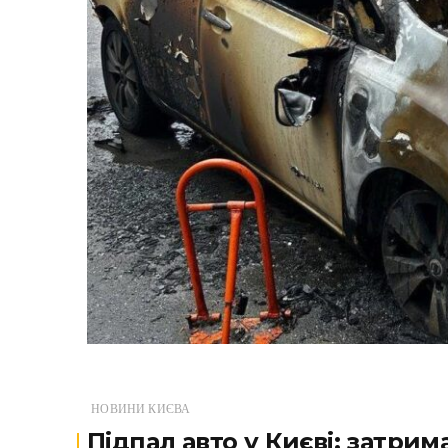
НОВИНИ КИЄВА
Підпал авто у Києві: затри