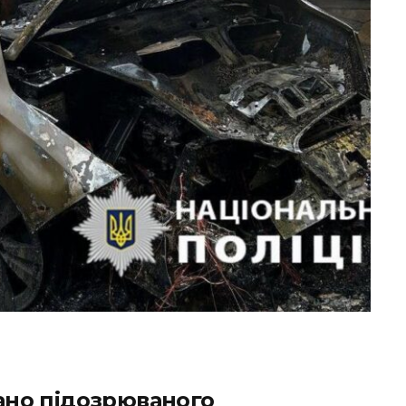
мано підозрюваного