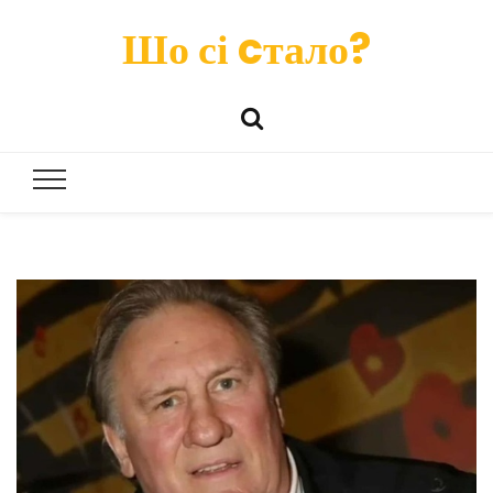
Шо сі cтало?