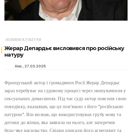
НОВИНИ КУЛЬТУРИ
Жерар Депардьє висловився про російську
натуру
27.03.2025
Alex
Французький актор і громадянин Росії Жерар Депардьє
зараз перебуває на судовому процесі через звинувачення у
сексуальних домаганнях. Під час суду актор пояснив свою
поведінку, вказавши, що це пов’язано з його “російською
натурою”. Він визнав, що використовував грубу мову та
дотики до жінки, яка заявила на нього, але заперечив
будь-яке насильство. Свідки описали його агресивну та