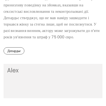
принизливу поведінку на зйомках, вказавши на
сексистські висловлювання та неконтрольовані дії.
Депардьє стверджує, що не мав наміру зашкодити і
торкався жінку за стегна лише, щоб не послизнутися. У
разі визнання винним, актору може загрожувати до п’яти
років ув’язнення та штраф у 75 000 євро.
Депардье
Alex