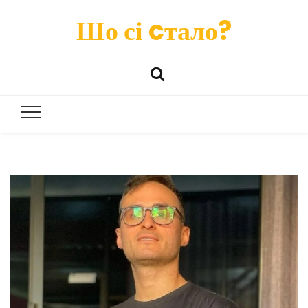
Шо сі cтало?