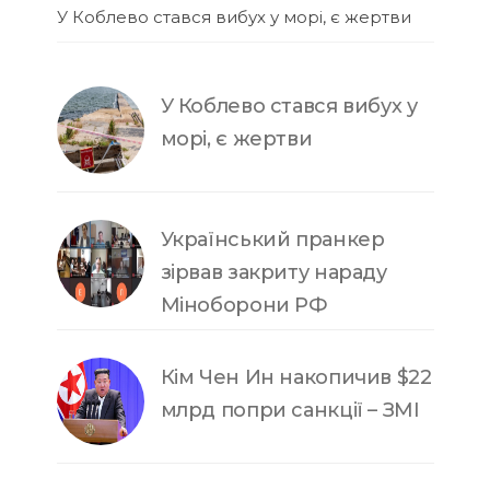
У Коблево стався вибух у морі, є жертви
У Коблево стався вибух у
морі, є жертви
Український пранкер
зірвав закриту нараду
Міноборони РФ
Кім Чен Ин накопичив $22
млрд попри санкції – ЗМІ