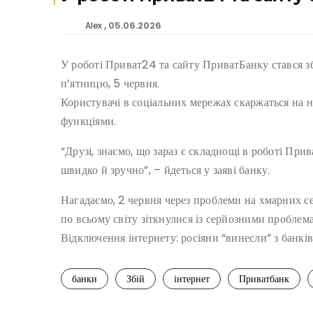
05.06.2026
Alex
У роботі Приват24 та сайту ПриватБанку стався з
п’ятницю, 5 червня.
Користувачі в соціальних мережах скаржаться на н
функціями.
“Друзі, знаємо, що зараз є складнощі в роботі При
швидко й зручно”, – йдеться у заяві банку.
Нагадаємо, 2 червня через проблеми на хмарних 
по всьому світу зіткнулися із серйозними пробле
Відключення інтернету: росіяни “винесли” з банкі
банки
Збій
інтернет
Приватбанк