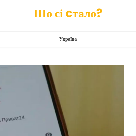
Шо сі cтало?
Україна