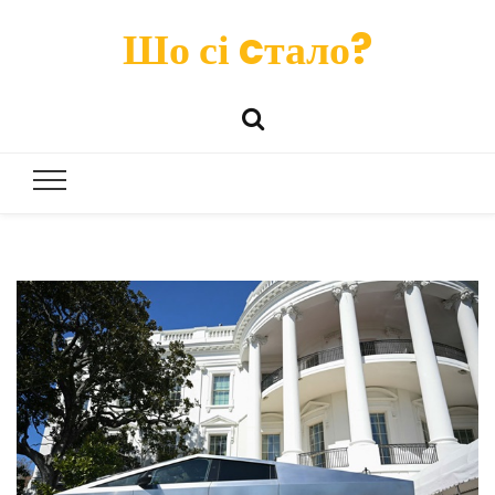
Шо сі cтало?