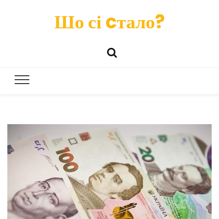
Шо сі cтало?