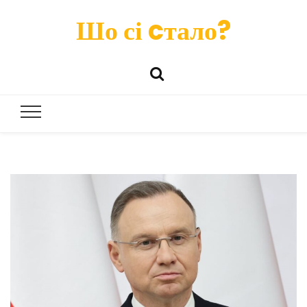
Шо сі cтало?