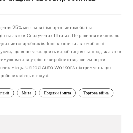
ння 25% мит на всі імпортні автомобілі та
цін на авто в Сполучених Штатах. Це рішення викликало
дних автовиробників. Інші країни та автомобільні
жуючи, що воно ускладнить виробництво та продаж авто в
тимулювати внутрішнє виробництво, але експерти
обочих місць. United Auto Workers підтримують цю
обочих місць в галузі.
панії
Мита
Податки і мита
Торгова війна