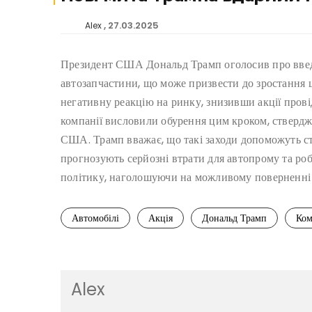
27.03.2025
Alex
Президент США Дональд Трамп оголосив про введе
автозапчастини, що може призвести до зростання 
негативну реакцію на ринку, знизивши акції прові
компанії висловили обурення цим кроком, стверд
США. Трамп вважає, що такі заходи допоможуть с
прогнозують серйозні втрати для автопрому та р
політику, наголошуючи на можливому поверненні р
Автомобілі
Акція
Дональд Трамп
Ком
Alex