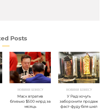
ted Posts
НОВИНИ БІЗНЕСУ
НОВИНИ БІЗНЕСУ
Маск втратив
У Раді хочуть
близько $500 млрд за
заборонити продаж
місяць
фаст-фуду біля шкіл