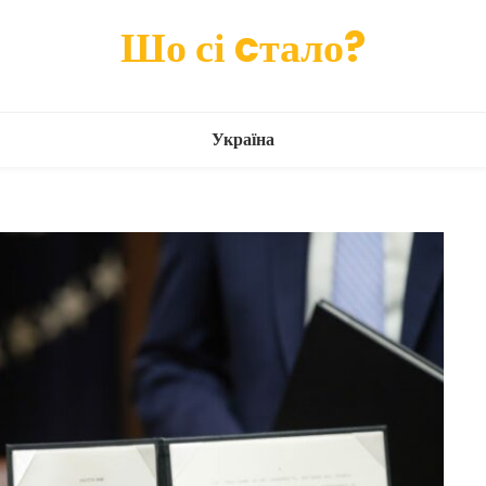
Шо сі cтало?
Україна