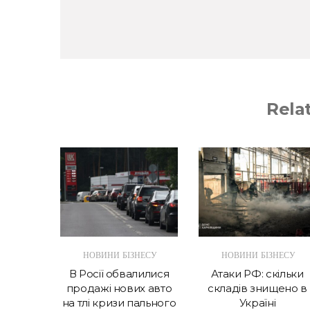
Rela
НЕСУ
НОВИНИ БІЗНЕСУ
НОВИНИ БІЗНЕСУ
уть
В Росії обвалилися
Атаки РФ: скільки
продаж
продажі нових авто
складів знищено в
я шкіл
на тлі кризи пального
Україні