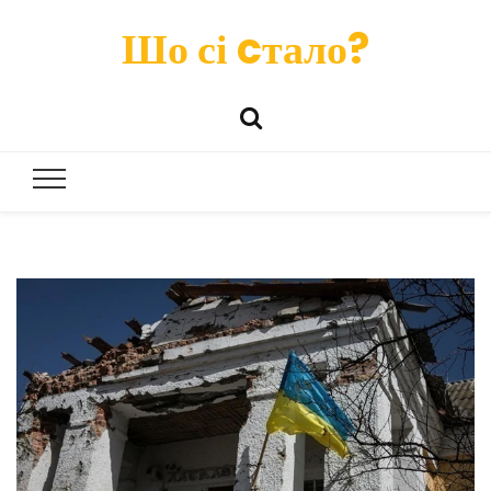
Шо сі cтало?