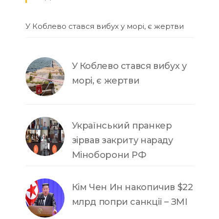
У Коблево стався вибух у морі, є жертви
У Коблево стався вибух у
морі, є жертви
Український пранкер
зірвав закриту нараду
Міноборони РФ
Кім Чен Ин накопичив $22
млрд попри санкції – ЗМІ