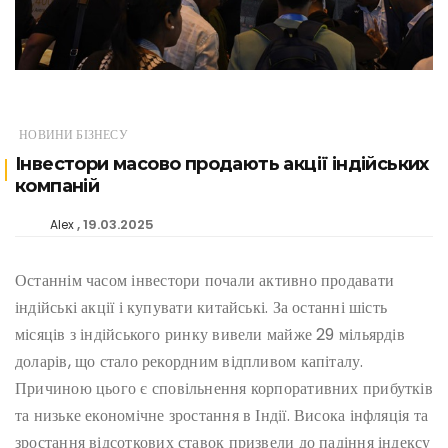
НОВИНИ БІЗНЕСУ
Інвестори масово продають акції індійських
компаній
19.03.2025
Alex
Останнім часом інвестори почали активно продавати
індійські акції і купувати китайські. За останні шість
місяців з індійського ринку вивели майже 29 мільярдів
доларів, що стало рекордним відпливом капіталу.
Причиною цього є сповільнення корпоративних прибутків
та низьке економічне зростання в Індії. Висока інфляція та
зростання відсоткових ставок призвели до падіння індексу