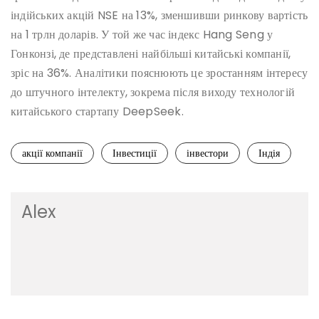
індійських акцій NSE на 13%, зменшивши ринкову вартість
на 1 трлн доларів. У той же час індекс Hang Seng у
Гонконзі, де представлені найбільші китайські компанії,
зріс на 36%. Аналітики пояснюють це зростанням інтересу
до штучного інтелекту, зокрема після виходу технологій
китайського стартапу DeepSeek.
акції компанії
Інвестиції
інвестори
Індія
Alex