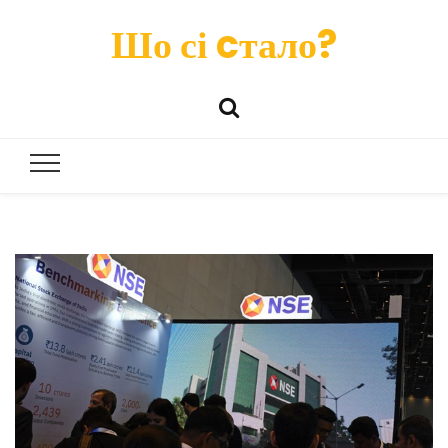
Шо сі cтало?