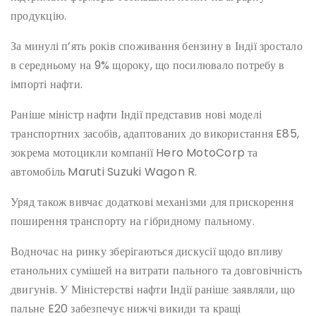
продукцію.
За минулі п’ять років споживання бензину в Індії зростало
в середньому на 9% щороку, що посилювало потребу в
імпорті нафти.
Раніше міністр нафти Індії представив нові моделі
транспортних засобів, адаптованих до використання E85,
зокрема мотоцикли компанії Hero MotoCorp та
автомобіль Maruti Suzuki Wagon R.
Уряд також вивчає додаткові механізми для прискорення
поширення транспорту на гібридному пальному.
Водночас на ринку зберігаються дискусії щодо впливу
етанольних сумішей на витрати пального та довговічність
двигунів. У Міністерстві нафти Індії раніше заявляли, що
пальне E20 забезпечує нижчі викиди та кращі