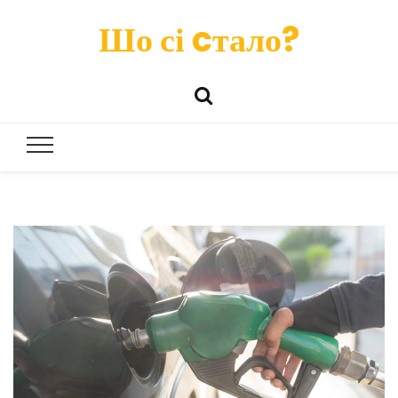
Шо сі cтало?