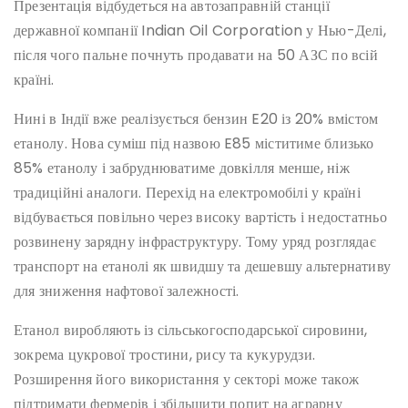
Презентація відбудеться на автозаправній станції
державної компанії Indian Oil Corporation у Нью-Делі,
після чого пальне почнуть продавати на 50 АЗС по всій
країні.
Нині в Індії вже реалізується бензин E20 із 20% вмістом
етанолу. Нова суміш під назвою E85 міститиме близько
85% етанолу і забруднюватиме довкілля менше, ніж
традиційні аналоги. Перехід на електромобілі у країні
відбувається повільно через високу вартість і недостатньо
розвинену зарядну інфраструктуру. Тому уряд розглядає
транспорт на етанолі як швидшу та дешевшу альтернативу
для зниження нафтової залежності.
Етанол виробляють із сільськогосподарської сировини,
зокрема цукрової тростини, рису та кукурудзи.
Розширення його використання у секторі може також
підтримати фермерів і збільшити попит на аграрну