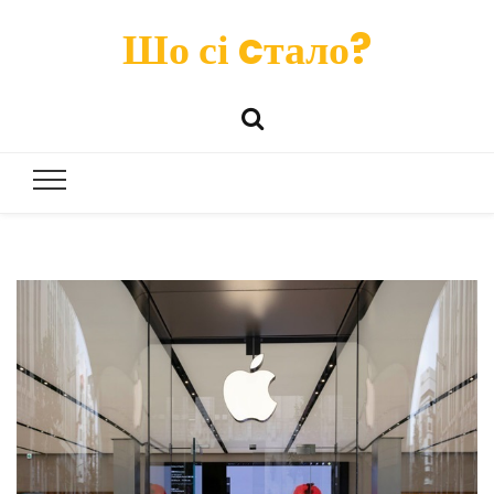
Шо сі cтало?